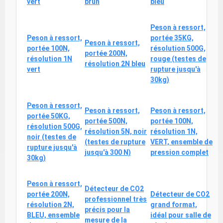
vert
brun
bleu
Peson à ressort,
Peson à ressort,
portée 35KG,
Peson à ressort,
portée 100N,
résolution 500G,
portée 200N,
résolution 1N
rouge (testes de
résolution 2N bleu
vert
rupture jusqu'à
30kg)
Peson à ressort,
Peson à ressort,
Peson à ressort,
portée 50KG,
portée 500N,
portée 100N,
résolution 500G,
résolution 5N, noir
résolution 1N,
noir (testes de
(testes de rupture
VERT, ensemble de
rupture jusqu'à
jusqu'à 300 N)
pression complet
30kg)
Peson à ressort,
Détecteur de CO2
portée 200N,
Détecteur de CO2
professionnel très
résolution 2N,
grand format,
précis pour la
BLEU, ensemble
idéal pour salle de
mesure de la