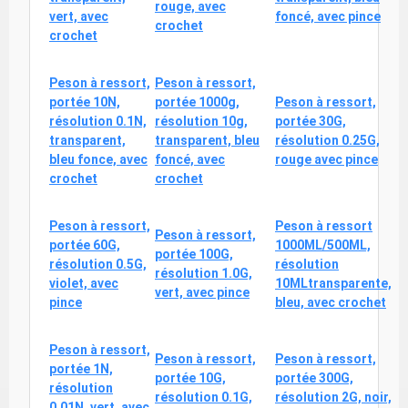
rouge, avec
vert, avec
foncé, avec pince
crochet
crochet
Peson à ressort,
Peson à ressort,
portée 10N,
portée 1000g,
Peson à ressort,
résolution 0.1N,
résolution 10g,
portée 30G,
transparent,
transparent, bleu
résolution 0.25G,
bleu fonce, avec
foncé, avec
rouge avec pince
crochet
crochet
Peson à ressort,
Peson à ressort
Peson à ressort,
portée 60G,
1000ML/500ML,
portée 100G,
résolution 0.5G,
résolution
résolution 1.0G,
violet, avec
10MLtransparente,
vert, avec pince
pince
bleu, avec crochet
Peson à ressort,
Peson à ressort,
Peson à ressort,
portée 1N,
portée 10G,
portée 300G,
résolution
résolution 0.1G,
résolution 2G, noir,
0.01N, vert, avec