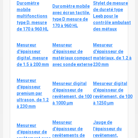
Duromètre
Stylet de mesure
Duromètre mobile
mobile
de dureté type
avec écran tactile,
multifonctions
Leeb pour le
type D mesure de
type D, mesure
contrôle ambulant
170 à 960 HL
de 170 à 960 HL
des métaux
Mesureur
Mesureur
Mesureur
d'épaisseur
d'épaisseur de
d'épaisseur de
digital, mesure
matériaux compact
matériaux, de 1.2 à
de 1.5 à 200 mm
avec sonde externe
230 mm
Mesureur
Mesureur digital
Mesureur digital
d'épaisseur
d'épaisseur de
d'épaisseur de
premium par
revêtement, de 100
revêtement, de 100
ultrason, de 1.2
à 1000 µm
à 1250 µm
à 230 mm
Mesureur
Jauge de
Mesureur
d'épaisseur de
l'épaisseur du
d'épaisseur de
revêtements de
revêtement,