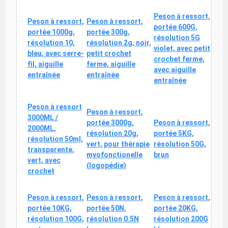
Peson à ressort,
Peson à ressort,
Peson à ressort,
portée 600G,
portée 1000g,
portée 300g,
résolution 5G
résolution 10,
résolution 2g, noir,
violet, avec petit
bleu, avec serre-
petit crochet
crochet ferme,
fil, aiguille
ferme, aiguille
avec aiguille
entraînée
entraînée
entraînée
Peson à ressort
Peson à ressort,
3000ML /
portée 3000g,
Peson à ressort,
2000ML,
résolution 20g,
portée 5KG,
résolution 50ml,
vert, pour thérapie
résolution 50G,
transparente,
myofonctionelle
brun
vert, avec
(logopédie)
crochet
Peson à ressort,
Peson à ressort,
Peson à ressort,
portée 10KG,
portée 50N,
portée 20KG,
résolution 100G,
résolution 0.5N
résolution 200G