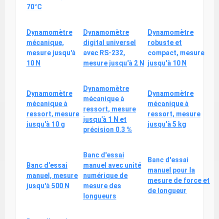
70°C
Dynamomètre
Dynamomètre
Dynamomètre
mécanique,
digital universel
robuste et
mesure jusqu'à
avec RS-232,
compact, mesure
10 N
mesure jusqu'à 2 N
jusqu'à 10 N
Dynamomètre
Dynamomètre
Dynamomètre
mécanique à
mécanique à
mécanique à
ressort, mesure
ressort, mesure
ressort, mesure
jusqu'à 1 N et
jusqu'à 10 g
jusqu'à 5 kg
précision 0.3 %
Banc d'essai
Banc d'essai
Banc d'essai
manuel avec unité
manuel pour la
manuel, mesure
numérique de
mesure de force et
jusqu'à 500 N
mesure des
de longueur
longueurs