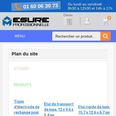
Du lundi au vendredi
01 60 06 30 73
8h30 à 12h30 et 14h à 17h
0
MENU
ACCUEIL
Plan du site
+
NOS PRODUITS
NOS MARQUES
SITEMAP
NOS PROMOTIONS
PRODUITS
PRÉVENTION COVID-19
CONTACT
Tiges
Étui de transport
d'électrode de
Etui rigide de luxe,
de luxe, 12 x 9.6 x
rechange pour
15.7 x 12.6 x 6.7 po
5.4 po