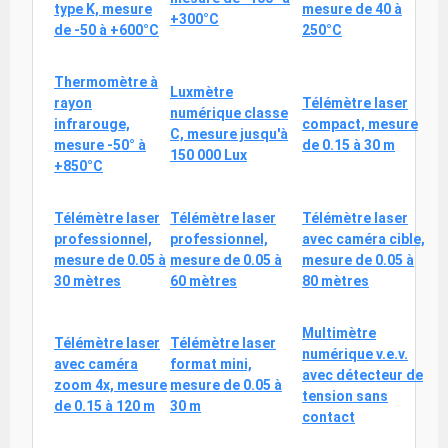
type K, mesure
mesure de 40 à
+300°C
de -50 à +600°C
250°C
Thermomètre à
Luxmètre
rayon
Télémètre laser
numérique classe
infrarouge,
compact, mesure
C, mesure jusqu'à
mesure -50° à
de 0.15 à 30 m
150 000 Lux
+850°C
Télémètre laser
Télémètre laser
Télémètre laser
professionnel,
professionnel,
avec caméra cible,
mesure de 0.05 à
mesure de 0.05 à
mesure de 0.05 à
30 mètres
60 mètres
80 mètres
Multimètre
Télémètre laser
Télémètre laser
numérique v.e.v.
avec caméra
format mini,
avec détecteur de
zoom 4x, mesure
mesure de 0.05 à
tension sans
de 0.15 à 120 m
30 m
contact