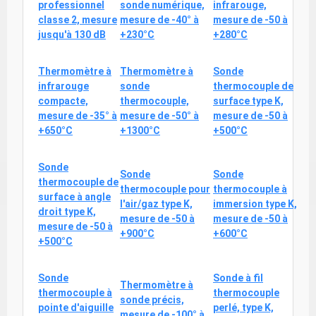
professionnel
sonde numérique,
infrarouge,
classe 2, mesure
mesure de -40° à
mesure de -50 à
jusqu'à 130 dB
+230°C
+280°C
Thermomètre à
Thermomètre à
Sonde
infrarouge
sonde
thermocouple de
compacte,
thermocouple,
surface type K,
mesure de -35° à
mesure de -50° à
mesure de -50 à
+650°C
+1300°C
+500°C
Sonde
Sonde
Sonde
thermocouple de
thermocouple pour
thermocouple à
surface à angle
l'air/gaz type K,
immersion type K,
droit type K,
mesure de -50 à
mesure de -50 à
mesure de -50 à
+900°C
+600°C
+500°C
Sonde
Sonde à fil
Thermomètre à
thermocouple à
thermocouple
sonde précis,
pointe d'aiguille
perlé, type K,
mesure de -100° à