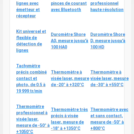
lignes avec
pinces de courant
professionnel
émetteur et
avec Bluetooth
haute résolution
récepteur
Kit universel et
Duromètre Shore
Duromètre Shore
flexible de
A0, mesure jusqu'à
D, mesure jusqu'à
détection de
100 HA0
100 HD
lignes
Tachymètre
précis combiné
Thermomètre à
Thermomètre à
contact et
visée laser, mesure
visée laser, mesure
photo, de 0.5 à
de -20° à +320°C
de -30° à +550°C
19 999 tr/min
Thermomètre
Thermomètre très
Thermomètre avec
professionnel à
précis à visée
et sans contact,
visée laser,
laser, mesure de
mesure de -50° à
mesure de -50° à
-18° à +1350°C
+800°C
+1050°C