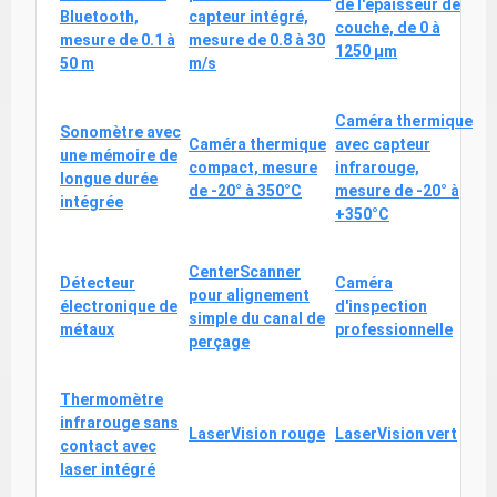
de l'épaisseur de
Bluetooth,
capteur intégré,
couche, de 0 à
mesure de 0.1 à
mesure de 0.8 à 30
1250 μm
50 m
m/s
Caméra thermique
Sonomètre avec
Caméra thermique
avec capteur
une mémoire de
compact, mesure
infrarouge,
longue durée
de -20° à 350°C
mesure de -20° à
intégrée
+350°C
CenterScanner
Détecteur
Caméra
pour alignement
électronique de
d'inspection
simple du canal de
métaux
professionnelle
perçage
Thermomètre
infrarouge sans
LaserVision rouge
LaserVision vert
contact avec
laser intégré