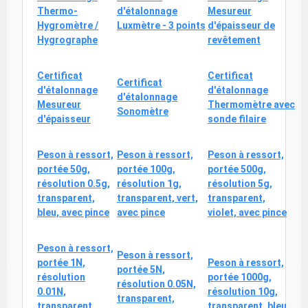
Thermo-
d'étalonnage
Mesureur
Hygromètre /
Luxmètre - 3 points
d'épaisseur de
Hygrographe
revêtement
Certificat
Certificat
Certificat
d'étalonnage
d'étalonnage
d'étalonnage
Mesureur
Thermomètre avec
Sonomètre
d'épaisseur
sonde filaire
Peson à ressort,
Peson à ressort,
Peson à ressort,
portée 50g,
portée 100g,
portée 500g,
résolution 0.5g,
résolution 1g,
résolution 5g,
transparent,
transparent, vert,
transparent,
bleu, avec pince
avec pince
violet, avec pince
Peson à ressort,
Peson à ressort,
portée 1N,
Peson à ressort,
portée 5N,
résolution
portée 1000g,
résolution 0.05N,
0.01N,
résolution 10g,
transparent,
transparent,
transparent, bleu