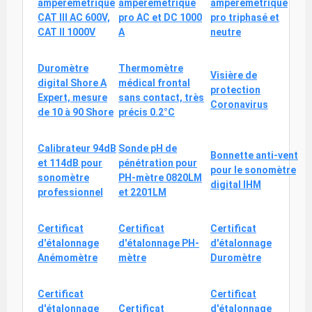
ampèremétrique
ampèremétrique
ampèremétrique
CAT III AC 600V,
pro AC et DC 1000
pro triphasé et
CAT II 1000V
A
neutre
Duromètre
Thermomètre
Visière de
digital Shore A
médical frontal
protection
Expert, mesure
sans contact, très
Coronavirus
de 10 à 90 Shore
précis 0.2°C
Calibrateur 94dB
Sonde pH de
Bonnette anti-vent
et 114dB pour
pénétration pour
pour le sonomètre
sonomètre
PH-mètre 0820LM
digital IHM
professionnel
et 2201LM
Certificat
Certificat
Certificat
d'étalonnage
d'étalonnage PH-
d'étalonnage
Anémomètre
mètre
Duromètre
Certificat
Certificat
d'étalonnage
Certificat
d'étalonnage