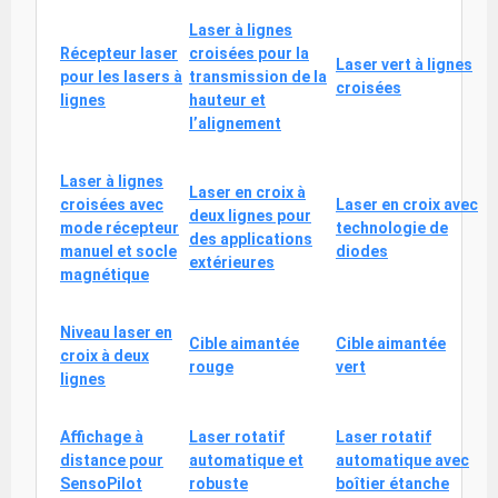
Laser à lignes
Récepteur laser
croisées pour la
Laser vert à lignes
pour les lasers à
transmission de la
croisées
lignes
hauteur et
l’alignement
Laser à lignes
Laser en croix à
croisées avec
Laser en croix avec
deux lignes pour
mode récepteur
technologie de
des applications
manuel et socle
diodes
extérieures
magnétique
Niveau laser en
Cible aimantée
Cible aimantée
croix à deux
rouge
vert
lignes
Affichage à
Laser rotatif
Laser rotatif
distance pour
automatique et
automatique avec
SensoPilot
robuste
boîtier étanche