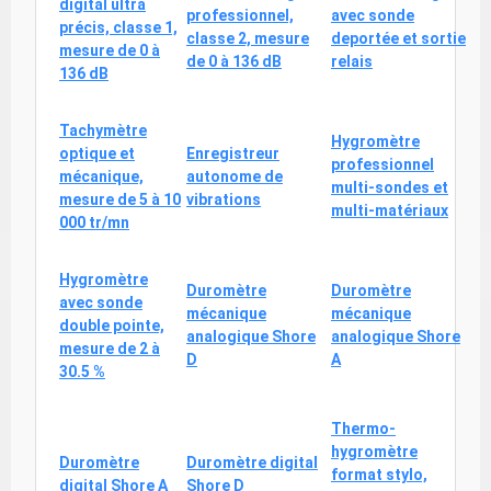
digital ultra
professionnel,
avec sonde
précis, classe 1,
classe 2, mesure
deportée et sortie
mesure de 0 à
de 0 à 136 dB
relais
136 dB
Tachymètre
Hygromètre
optique et
Enregistreur
professionnel
mécanique,
autonome de
multi-sondes et
mesure de 5 à 10
vibrations
multi-matériaux
000 tr/mn
Hygromètre
Duromètre
Duromètre
avec sonde
mécanique
mécanique
double pointe,
analogique Shore
analogique Shore
mesure de 2 à
D
A
30.5 %
Thermo-
hygromètre
Duromètre
Duromètre digital
format stylo,
digital Shore A
Shore D