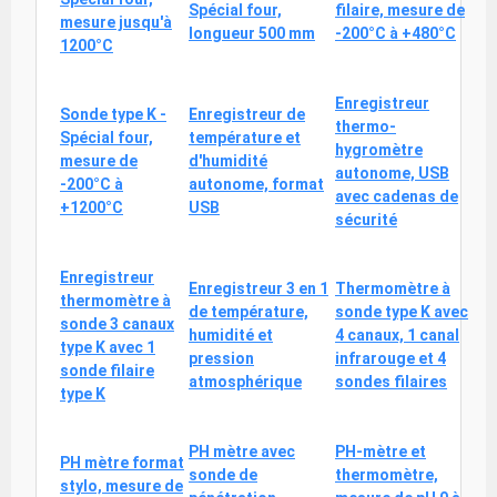
Spécial four,
filaire, mesure de
mesure jusqu'à
longueur 500 mm
-200°C à +480°C
1200°C
Enregistreur
Sonde type K -
Enregistreur de
thermo-
Spécial four,
température et
hygromètre
mesure de
d'humidité
autonome, USB
-200°C à
autonome, format
avec cadenas de
+1200°C
USB
sécurité
Enregistreur
Enregistreur 3 en 1
Thermomètre à
thermomètre à
de température,
sonde type K avec
sonde 3 canaux
humidité et
4 canaux, 1 canal
type K avec 1
pression
infrarouge et 4
sonde filaire
atmosphérique
sondes filaires
type K
PH mètre avec
PH-mètre et
PH mètre format
sonde de
thermomètre,
stylo, mesure de