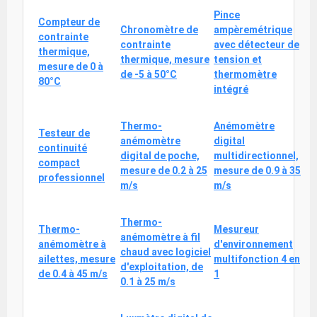
Pince
Compteur de
Chronomètre de
ampèremétrique
contrainte
contrainte
avec détecteur de
thermique,
thermique, mesure
tension et
mesure de 0 à
de -5 à 50°C
thermomètre
80°C
intégré
Thermo-
Anémomètre
Testeur de
anémomètre
digital
continuité
digital de poche,
multidirectionnel,
compact
mesure de 0.2 à 25
mesure de 0.9 à 35
professionnel
m/s
m/s
Thermo-
Thermo-
Mesureur
anémomètre à fil
anémomètre à
d'environnement
chaud avec logiciel
ailettes, mesure
multifonction 4 en
d'exploitation, de
de 0.4 à 45 m/s
1
0.1 à 25 m/s