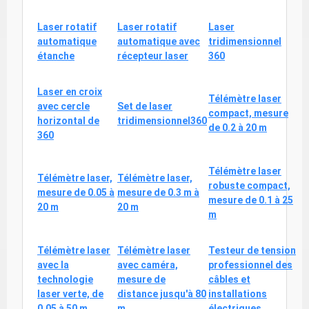
Laser rotatif
Laser rotatif
Laser
automatique
automatique avec
tridimensionnel
étanche
récepteur laser
360
Laser en croix
Télémètre laser
avec cercle
Set de laser
compact, mesure
horizontal de
tridimensionnel360
de 0.2 à 20 m
360
Télémètre laser
Télémètre laser,
Télémètre laser,
robuste compact,
mesure de 0.05 à
mesure de 0.3 m à
mesure de 0.1 à 25
20 m
20 m
m
Télémètre laser
Télémètre laser
Testeur de tension
avec la
avec caméra,
professionnel des
technologie
mesure de
câbles et
laser verte, de
distance jusqu'à 80
installations
0.05 à 50 m
m
électriques