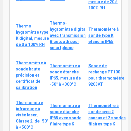
mesure de 20 à
100% RH
Thermo-
Thermo-
hygromètre digital
Thermomètre à
hygromètre type
avec transmission
sonde type K,
K digital, mesure
Bluetooth pour
étanche IP65
de 0 à 100% RH
smartphone
Thermomètre à
Thermomètre à
Sonde de
sonde haute
sonde étanche
rechange PT100
précision et
IP65, mesure de
pour thermomètre
certificat de
-50° à +300°C
9203AT
calibration
Thermomètre
Thermomètre à
Thermomètre à
infrarouge à
sonde étanche
sonde avec 2
visée laser,
IP65 avec sonde
canaux et 2 sondes
Classe 2, de -50°
filaire type K
filaires type K
à +500°C