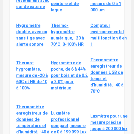
revêtement avec
peinture et de
mesure de 0 à 1
sonde externe
laque
000 µm
Hygromètre
Thermo-
Compteur
double, avec ou
hygromètre
environnemental
sans tige avec
numérique, -20 à
multifonction 6 en
alerte sonore
70°C, 0-100% HR
1
Thermomètre
Thermo-
Hygromètre de
enregistreur de
hygromètre,
poche, de 6 à 44%
données USB de
mesure de -20 à
pour bois et de 0.2
temp. et
60C et HR de 10
à 2.0% pour
d'humidité, -40 à
à 100%
matériaux
70°C
Thermomètre
enregistreur de
Luxmètre
Luxmètre pour une
données de
professionnel
mesure précise
température et
compact, mesure
jusqu'à 200 000 lux
d'humidité, -40 à
de 0 à 199 999 Lux