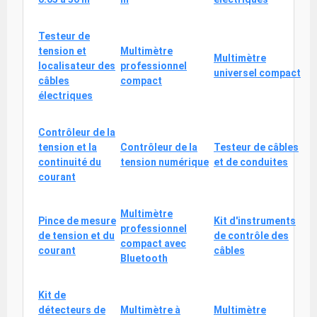
Testeur de
tension et
Multimètre
Multimètre
localisateur des
professionnel
universel compact
câbles
compact
électriques
Contrôleur de la
tension et la
Contrôleur de la
Testeur de câbles
continuité du
tension numérique
et de conduites
courant
Multimètre
Pince de mesure
Kit d'instruments
professionnel
de tension et du
de contrôle des
compact avec
courant
câbles
Bluetooth
Kit de
détecteurs de
Multimètre à
Multimètre