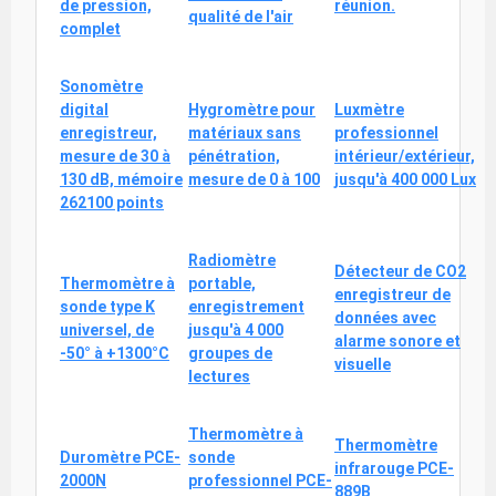
de pression,
réunion.
qualité de l'air
complet
Sonomètre
digital
Hygromètre pour
Luxmètre
enregistreur,
matériaux sans
professionnel
mesure de 30 à
pénétration,
intérieur/extérieur,
130 dB, mémoire
mesure de 0 à 100
jusqu'à 400 000 Lux
262100 points
Radiomètre
Détecteur de CO2
Thermomètre à
portable,
enregistreur de
sonde type K
enregistrement
données avec
universel, de
jusqu'à 4 000
alarme sonore et
-50° à +1300°C
groupes de
visuelle
lectures
Thermomètre à
Thermomètre
Duromètre PCE-
sonde
infrarouge PCE-
2000N
professionnel PCE-
889B