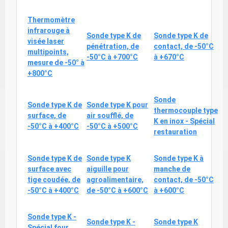
Thermomètre
infrarouge à
Sonde type K de
Sonde type K de
visée laser
pénétration, de
contact, de -50°C
multipoints,
-50°C à +700°C
à +670°C
mesure de -50° à
+800°C
Sonde
Sonde type K de
Sonde type K pour
thermocouple type
surface, de
air soufflé, de
K en inox - Spécial
-50°C à +400°C
-50°C à +500°C
restauration
Sonde type K de
Sonde type K
Sonde type K à
surface avec
aiguille pour
manche de
tige coudée, de
agroalimentaire,
contact, de -50°C
-50°C à +400°C
de -50°C à +600°C
à +600°C
Sonde type K -
Sonde type K -
Sonde type K
Spécial four,