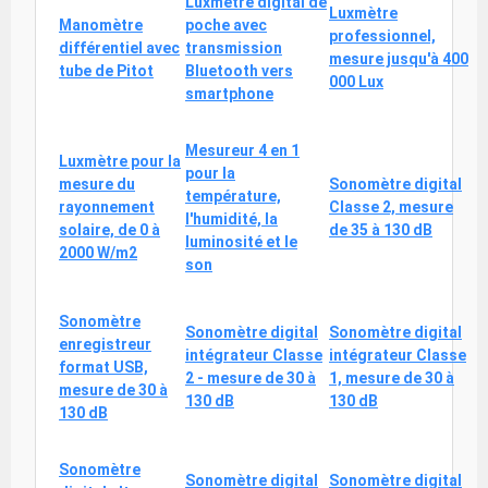
Luxmètre digital de
Luxmètre
Manomètre
poche avec
professionnel,
différentiel avec
transmission
mesure jusqu'à 400
tube de Pitot
Bluetooth vers
000 Lux
smartphone
Mesureur 4 en 1
Luxmètre pour la
pour la
mesure du
Sonomètre digital
température,
rayonnement
Classe 2, mesure
l'humidité, la
solaire, de 0 à
de 35 à 130 dB
luminosité et le
2000 W/m2
son
Sonomètre
Sonomètre digital
Sonomètre digital
enregistreur
intégrateur Classe
intégrateur Classe
format USB,
2 - mesure de 30 à
1, mesure de 30 à
mesure de 30 à
130 dB
130 dB
130 dB
Sonomètre
Sonomètre digital
Sonomètre digital