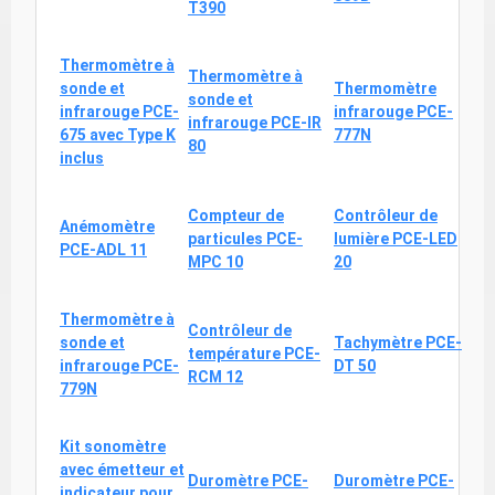
T390
Thermomètre à
Thermomètre à
sonde et
Thermomètre
sonde et
infrarouge PCE-
infrarouge PCE-
infrarouge PCE-IR
675 avec Type K
777N
80
inclus
Compteur de
Contrôleur de
Anémomètre
particules PCE-
lumière PCE-LED
PCE-ADL 11
MPC 10
20
Thermomètre à
Contrôleur de
sonde et
Tachymètre PCE-
température PCE-
infrarouge PCE-
DT 50
RCM 12
779N
Kit sonomètre
avec émetteur et
Duromètre PCE-
Duromètre PCE-
indicateur pour