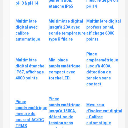
pénétration,
mesure de pH 0 à
pH 0 à pH 14
étanche IP65
pH 14
Multimètre
Multimètre digital
Multimètre digital
digital avec
jusqu'à 20A avec
professionnel,
calibre
sonde température
affichage 6000
automatique
type K filaire
points
Pince
Multimètre
Mini pince
ampèremétrique
digital étanche
ampèremétrique
jusqu'à 400A,
IP67, affichage
compact avec
détection de
4000 points
torche LED
tension sans
contact
Pince
Pince
ampèremétrique
Mesureur
ampèremétrique
jusqu'à 1500A,
d'isolement digital
mesure du
détection de
- Calibre
courant AC/DC
tension sans
automatique
TRMS