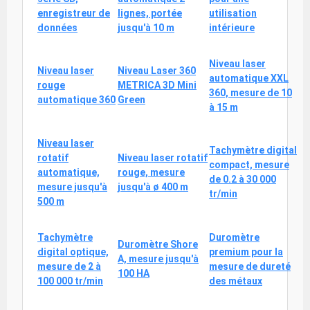
enregistreur de
lignes, portée
utilisation
données
jusqu'à 10 m
intérieure
Niveau laser
Niveau laser
Niveau Laser 360
automatique XXL
rouge
METRICA 3D Mini
360, mesure de 10
automatique 360
Green
à 15 m
Niveau laser
Tachymètre digital
rotatif
Niveau laser rotatif
compact, mesure
automatique,
rouge, mesure
de 0.2 à 30 000
mesure jusqu'à
jusqu'à ø 400 m
tr/min
500 m
Tachymètre
Duromètre
Duromètre Shore
digital optique,
premium pour la
A, mesure jusqu'à
mesure de 2 à
mesure de dureté
100 HA
100 000 tr/min
des métaux