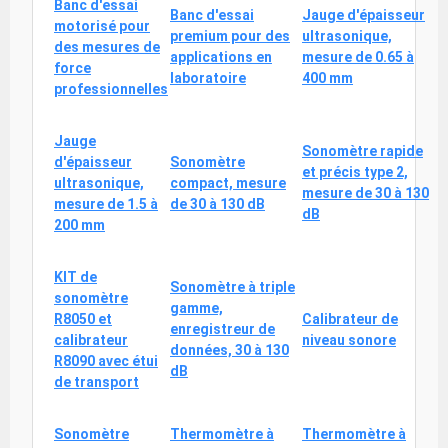
Banc d'essai
Banc d'essai
Jauge d'épaisseur
motorisé pour
premium pour des
ultrasonique,
des mesures de
applications en
mesure de 0.65 à
force
laboratoire
400 mm
professionnelles
Jauge
Sonomètre rapide
d'épaisseur
Sonomètre
et précis type 2,
ultrasonique,
compact, mesure
mesure de 30 à 130
mesure de 1.5 à
de 30 à 130 dB
dB
200 mm
KIT de
Sonomètre à triple
sonomètre
gamme,
R8050 et
Calibrateur de
enregistreur de
calibrateur
niveau sonore
données, 30 à 130
R8090 avec étui
dB
de transport
Sonomètre
Thermomètre à
Thermomètre à