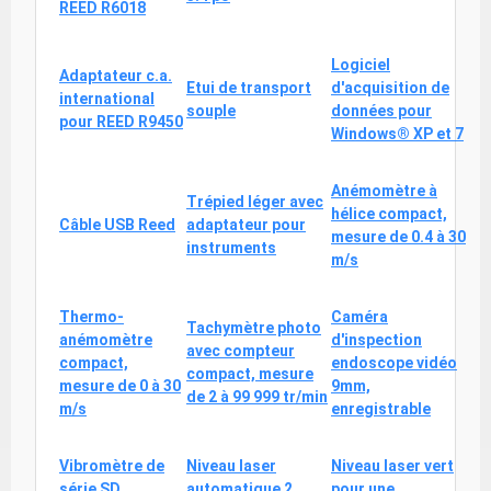
REED R6018
Logiciel
Adaptateur c.a.
Etui de transport
d'acquisition de
international
souple
données pour
pour REED R9450
Windows® XP et 7
Anémomètre à
Trépied léger avec
hélice compact,
Câble USB Reed
adaptateur pour
mesure de 0.4 à 30
instruments
m/s
Thermo-
Caméra
Tachymètre photo
anémomètre
d'inspection
avec compteur
compact,
endoscope vidéo
compact, mesure
mesure de 0 à 30
9mm,
de 2 à 99 999 tr/min
m/s
enregistrable
Vibromètre de
Niveau laser
Niveau laser vert
série SD,
automatique 2
pour une