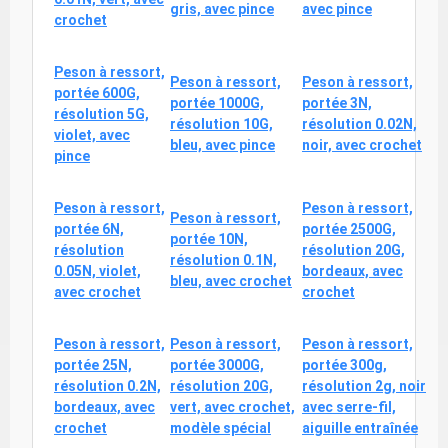
gris, avec pince
avec pince
crochet
Peson à ressort,
Peson à ressort,
Peson à ressort,
portée 600G,
portée 1000G,
portée 3N,
résolution 5G,
résolution 10G,
résolution 0.02N,
violet, avec
bleu, avec pince
noir, avec crochet
pince
Peson à ressort,
Peson à ressort,
Peson à ressort,
portée 6N,
portée 2500G,
portée 10N,
résolution
résolution 20G,
résolution 0.1N,
0.05N, violet,
bordeaux, avec
bleu, avec crochet
avec crochet
crochet
Peson à ressort,
Peson à ressort,
Peson à ressort,
portée 25N,
portée 3000G,
portée 300g,
résolution 0.2N,
résolution 20G,
résolution 2g, noir
bordeaux, avec
vert, avec crochet,
avec serre-fil,
crochet
modèle spécial
aiguille entraînée