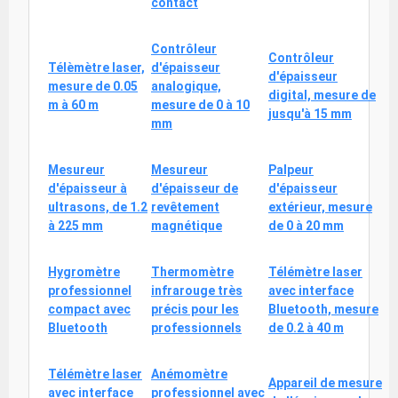
contact
Contrôleur
Contrôleur
Télèmètre laser,
d'épaisseur
d'épaisseur
mesure de 0.05
analogique,
digital, mesure de
m à 60 m
mesure de 0 à 10
jusqu'à 15 mm
mm
Mesureur
Mesureur
Palpeur
d'épaisseur à
d'épaisseur de
d'épaisseur
ultrasons, de 1.2
revêtement
extérieur, mesure
à 225 mm
magnétique
de 0 à 20 mm
Hygromètre
Thermomètre
Télémètre laser
professionnel
infrarouge très
avec interface
compact avec
précis pour les
Bluetooth, mesure
Bluetooth
professionnels
de 0.2 à 40 m
Télémètre laser
Anémomètre
Appareil de mesure
avec interface
professionnel avec