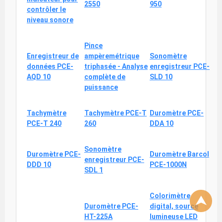
2550
950
contrôler le
niveau sonore
Pince
Enregistreur de
ampèremétrique
Sonomètre
données PCE-
triphasée - Analyse
enregistreur PCE-
AQD 10
complète de
SLD 10
puissance
Tachymètre
Tachymètre PCE-T
Duromètre PCE-
PCE-T 240
260
DDA 10
Sonomètre
Duromètre PCE-
Duromètre Barcol
enregistreur PCE-
DDD 10
PCE-1000N
SDL 1
Colorimètre
⮝
Duromètre PCE-
digital, source
HT-225A
lumineuse LED