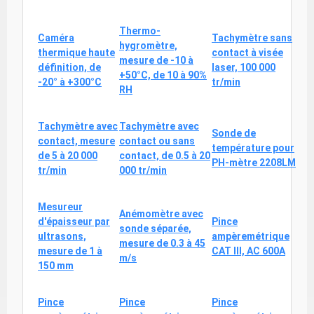
Thermo-
Caméra
Tachymètre sans
hygromètre,
thermique haute
contact à visée
mesure de -10 à
définition, de
laser, 100 000
+50°C, de 10 à 90%
-20° à +300°C
tr/min
RH
Tachymètre avec
Tachymètre avec
Sonde de
contact, mesure
contact ou sans
température pour
de 5 à 20 000
contact, de 0.5 à 20
PH-mètre 2208LM
tr/min
000 tr/min
Mesureur
Anémomètre avec
d'épaisseur par
Pince
sonde séparée,
ultrasons,
ampèremétrique
mesure de 0.3 à 45
mesure de 1 à
CAT III, AC 600A
m/s
150 mm
Pince
Pince
Pince