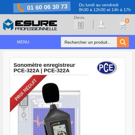
Du lundi au vendredi
01 60 06 30 73
8h30 à 12h30 et 14h à 17h
0
MENU
ACCUEIL
+
Sonomètre enregistreur
NOS PRODUITS
PCE-322A | PCE-322A
NOS MARQUES
PRIX RÉDUIT
NOS PROMOTIONS
PRÉVENTION COVID-19
CONTACT