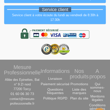
Service client
Service client à votre écoute du lundi au vendredi de 8:30h à
17:30h
Mesure
Informations
Nos
A
Professionnelle
produits
propos
Livraison
Allée des Epinettes, Bat
Paiement sécurisé
Promotions
Qui
n° 9 ZI nord
sommes-
77200 Torcy
Questions
Liste des
nous
fréquentes
marques
01 60 06 30 73
Mentions
Politique RGPD
Plan du site
contact@mesure-
légales
professionnelle.fr
Conditions
générales