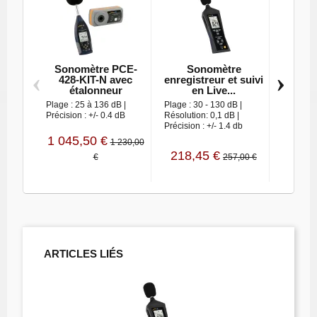
Sonomètre PCE-
Sonomètre
Sono
‹
›
428-KIT-N avec
enregistreur et suivi
étalonneur
en Live...
Plage : 3
Plage : 25 à 136 dB |
Plage : 30 - 130 dB |
Précision
Précision : +/- 0.4 dB
Résolution: 0,1 dB |
Précision : +/- 1.4 db
1 045,50 €
1 230,00
218,45 €
72,
€
257,00 €
ARTICLES LIÉS