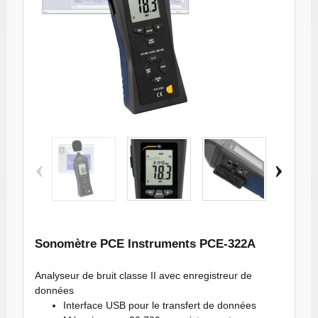
Analyseur de
Analyseur de
Analyseur de
Analyse
‹
›
bruit PCE-322A
bruit PCE-322A
bruit PCE-322A
bruit PC
miniature 2391
miniature 2392
miniature 2393
miniatur
Sonomètre PCE Instruments PCE-322A
Analyseur de bruit classe II avec enregistreur de
données
Interface USB pour le transfert de données