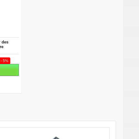
 des
re
- 5%
r