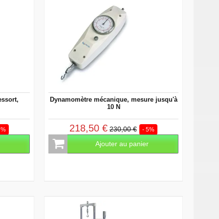
ssort,
Dynamomètre mécanique, mesure jusqu'à
10 N
218,50 €
230,00 €
5%
- 5%
r
Ajouter au panier