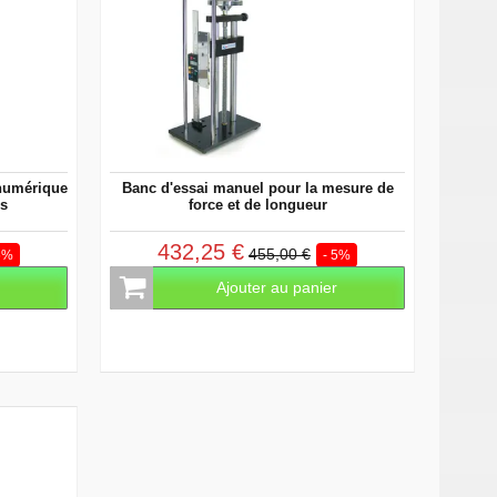
 numérique
Banc d'essai manuel pour la mesure de
rs
force et de longueur
432,25 €
455,00 €
5%
- 5%
r
Ajouter au panier