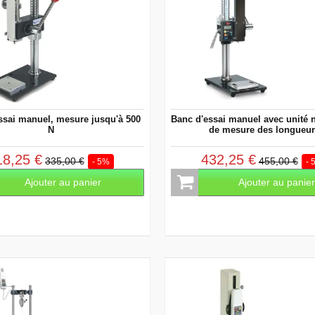
ssai manuel, mesure jusqu'à 500
Banc d'essai manuel avec unité
N
de mesure des longueu
18,25 €
432,25 €
335,00 €
455,00 €
- 5%
- 
Ajouter au panier
Ajouter au panie