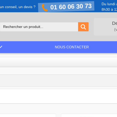
Du lundi 
01 60 06 30 73
un conseil, un devis ?
8h30 à 1
De
(
NOUS CONTACTER