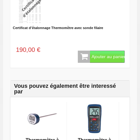
Certificat d'étalonnage Thermomètre avec sonde filaire
190,00 €
Ajouter au panier
Vous pouvez également être interessé
par
Thermomètre à
Thermomètre à
The