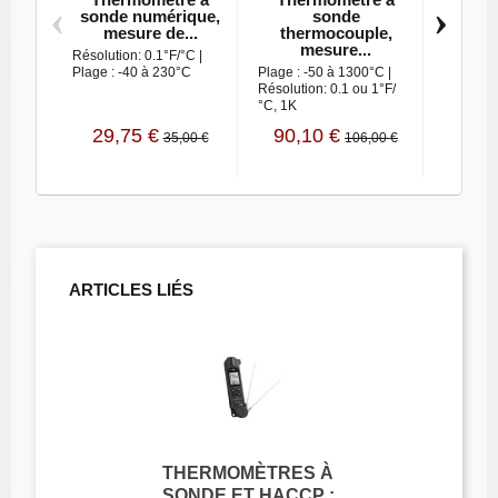
‹
›
sonde numérique,
sonde
son
mesure de...
thermocouple,
mes
mesure...
Résolution: 0.1°F/°C |
Résolutio
Plage : -40 à 230°C
Plage : -50 à 1300°C |
Plage : 
Résolution: 0.1 ou 1°F/
Précision
°C, 1K
29,75 €
90,10 €
219,
35,00 €
106,00 €
ARTICLES LIÉS
THERMOMÈTRES À
SONDE ET HACCP :