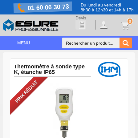
Du lundi au vendredi
01 60 06 30 73
8h30 à 12h30 et 14h à 17h
0
MENU
ACCUEIL
+
Thermomètre à sonde type
NOS PRODUITS
K, étanche IP65
NOS MARQUES
PRIX RÉDUIT
NOS PROMOTIONS
PRÉVENTION COVID-19
CONTACT