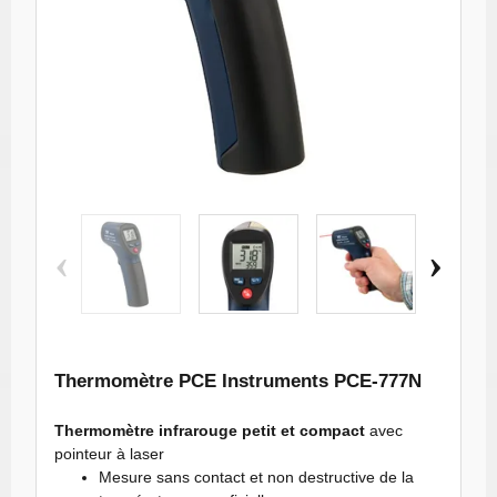
Thermomètre
Thermomètre
Thermomètre
Thermo
‹
›
infrarouge
infrarouge
infrarouge
infrar
PCE-777N
PCE-777N
PCE-777N
PCE-
miniature 1765
miniature 1766
miniature 1767
miniatur
Thermomètre PCE Instruments PCE-777N
Thermomètre infrarouge petit et compact
avec
pointeur à laser
Mesure sans contact et non destructive de la