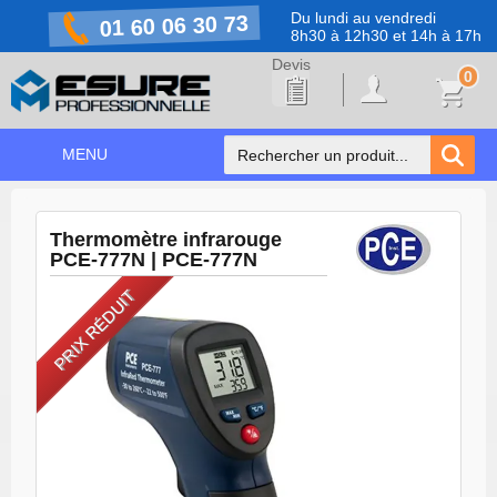
Du lundi au vendredi
01 60 06 30 73
8h30 à 12h30 et 14h à 17h
0
MENU
ACCUEIL
+
Thermomètre infrarouge
NOS PRODUITS
PCE-777N | PCE-777N
NOS MARQUES
PRIX RÉDUIT
NOS PROMOTIONS
PRÉVENTION COVID-19
CONTACT