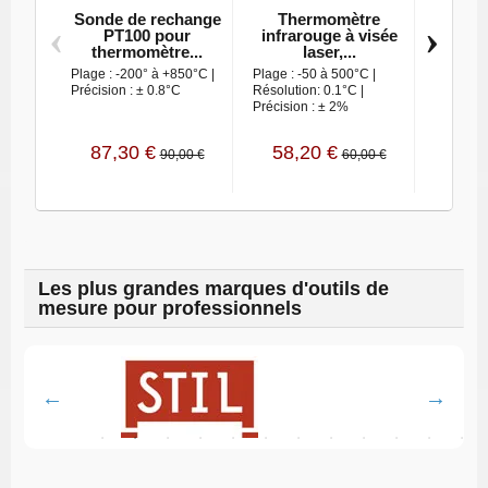
Sonde de rechange
Thermomètre
The
‹
›
PT100 pour
infrarouge à visée
sonde 
thermomètre...
laser,...
Plage : -200° à +850°C |
Plage : -50 à 500°C |
Précision
Précision : ± 0.8°C
Résolution: 0.1°C |
: -50° à 
Précision : ± 2%
Résoluti
87,30 €
58,20 €
83,
90,00 €
60,00 €
Les plus grandes marques d'outils de
mesure pour professionnels