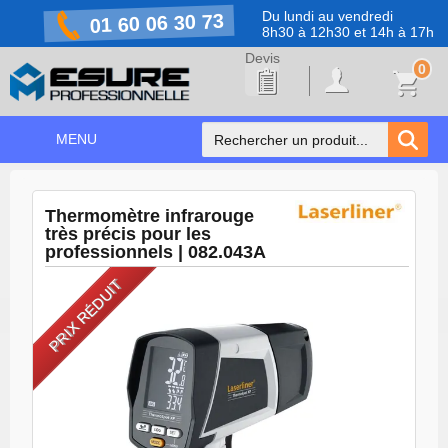
Du lundi au vendredi
01 60 06 30 73
8h30 à 12h30 et 14h à 17h
0
MENU
ACCUEIL
+
Thermomètre infrarouge
NOS PRODUITS
très précis pour les
professionnels | 082.043A
NOS MARQUES
PRIX RÉDUIT
NOS PROMOTIONS
PRÉVENTION COVID-19
CONTACT