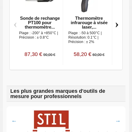
Sonde de rechange
Thermomètre
The
‹
›
PT100 pour
infrarouge à visée
sonde 
thermomètre...
laser,...
Plage : -200° à +850°C |
Plage : -50 à 500°C |
Précision
Précision : ± 0.8°C
Résolution: 0.1°C |
: -50° à 
Précision : ± 2%
Résoluti
87,30 €
58,20 €
83,
90,00 €
60,00 €
Les plus grandes marques d'outils de
mesure pour professionnels