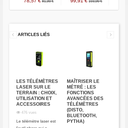
78,57 €
99,91 €
118,
81,00 €
103,00 €
ARTICLES LIÉS
E
LE 
LASE
PLET
D'A
POU
PRÉ
LES TÉLÉMÈTRES
MAÎTRISER LE
NUM
LASER SUR LE
MÉTRÉ : LES
11
TERRAIN : CHOIX,
FONCTIONS
UTILISATION ET
AVANCÉES DES
régné
Le mè
ACCESSOIRES
TÉLÉMÈTRES
en ma
(DISTO,
476 vues
 des
chant
BLUETOOTH,
de la
siècle
Le télémètre laser est
PYTHA)