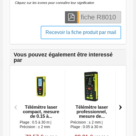
Cliquez sur les icones pour connaître leur signification
Recevoir la fiche produit par mail
Vous pouvez également être interessé
par
‹
›
Télémètre laser
Télémètre laser
Télé
compact, mesure
professionnel,
prof
de 0.15 à...
mesure de...
mes
Plage : 0.5 à 30 m |
Précision : ± 2 mm |
Plage : 
Précision : ± 2 mm
Plage : 0.05 à 30 m