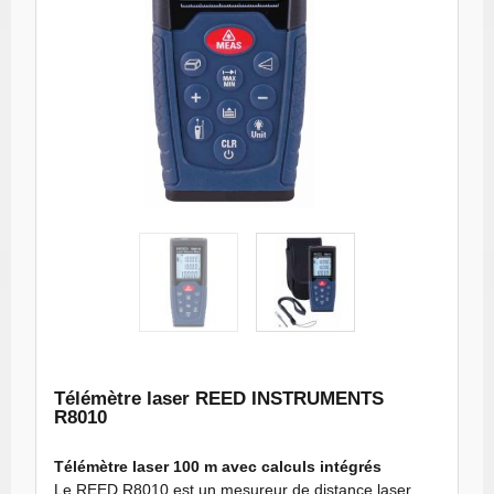
REED R8010
REED R8010
Mesureur de
Mesureur de
distance à
distance à
laser, 328'
laser, 328'
(100m)
(100m)
miniature 3826
miniature 3827
Télémètre laser REED INSTRUMENTS
R8010
Télémètre laser 100 m avec calculs intégrés
Le REED R8010 est un mesureur de distance laser