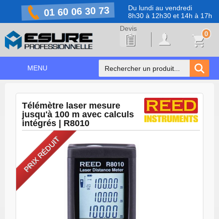
Du lundi au vendredi
01 60 06 30 73
8h30 à 12h30 et 14h à 17h
0
MENU
ACCUEIL
+
Télémètre laser mesure
NOS PRODUITS
jusqu'à 100 m avec calculs
intégrés | R8010
NOS MARQUES
PRIX RÉDUIT
NOS PROMOTIONS
PRÉVENTION COVID-19
CONTACT