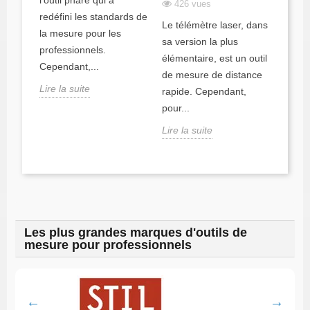
 a
mesur
l'outil phare qui a
426 vues
impos
redéfini les standards de
Le télémètre laser, dans
la mesure pour les
Lire l
sa version la plus
professionnels.
élémentaire, est un outil
Cependant,...
de mesure de distance
Lire la suite
rapide. Cependant,
pour...
Lire la suite
Les plus grandes marques d'outils de
mesure pour professionnels