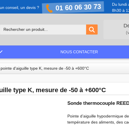
Du lundi 
01 60 06 30 73
un conseil, un devis ?
8h30 à 1
De
(
NOUS CONTACTER
ointe d'aiguille type K, mesure de -50 à +600°C
ille type K, mesure de -50 à +600°C
Sonde thermocouple REE
Pointe d’aiguille hypodermique de
température des aliments, des ca