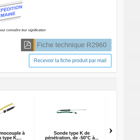
our connaître leur signification
Recevoir la fiche produit par mail
›
mocouple à
Sonde type K de
Sonde type K
type K,...
pénétration, de -50°C à...
-50°C