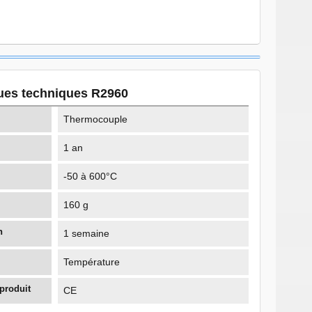
ques techniques R2960
Thermocouple
1 an
-50 à 600°C
160 g
n
1 semaine
Température
 produit
CE