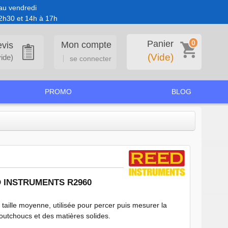
au vendredi
2h30 et 14h à 17h
0
Panier
Mon compte
vis
(Vide)
vide)
se connecter
PROMO
BLOG
D INSTRUMENTS R2960
 taille moyenne, utilisée pour percer puis mesurer la
outchoucs et des matières solides.