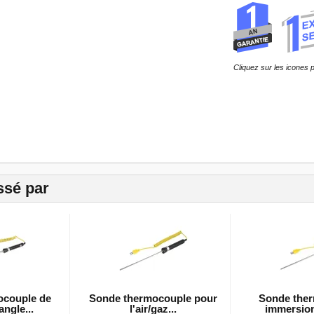
Cliquez sur les icones p
ssé par
ocouple de
Sonde thermocouple pour
Sonde ther
angle...
l'air/gaz...
immersion 