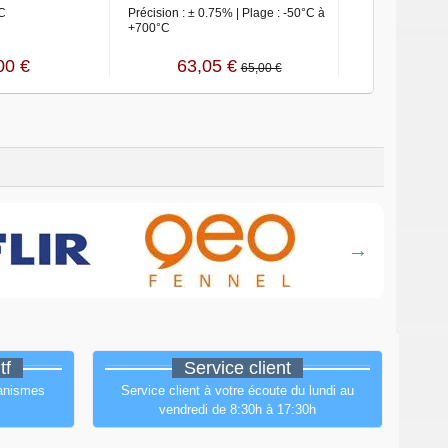
°C
Précision : ± 0.75% | Plage : -50°C à
Plage : -50°C à 
+700°C
: ± 0.75%
00 €
63,05 €
57,2
65,00 €
tf
Service client
ganismes
Service client à votre écoute du lundi au
vendredi de 8:30h à 17:30h