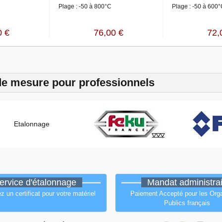
Plage : -50 à 800°C
Plage : -50 à 600
0 €
76,00 €
72,
de mesure pour professionnels
ervice d'étalonnage
Mandat administrai
un certificat pour votre matériel
Paiement Accepté pour les Or
Publics français