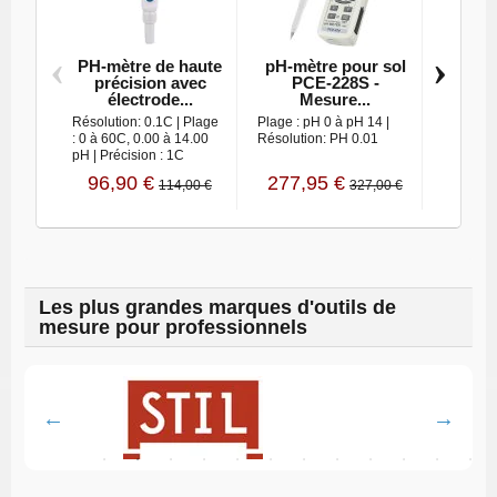
‹
›
PH-mètre de haute
pH‑mètre pour sol
PH
précision avec
PCE‑228S -
the
électrode...
Mesure...
mesure
Résolution: 0.1C | Plage
Plage : pH 0 à pH 14 |
Plage : p
: 0 à 60C, 0.00 à 14.00
Résolution: PH 0.01
Précision
pH | Précision : 1C
Températ
96,90 €
277,95 €
222,
114,00 €
327,00 €
Les plus grandes marques d'outils de
mesure pour professionnels