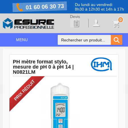
Du lundi au vendredi
01 60 06 30 73
8h30 à 12h30 et 14h à 17h
0
MENU
ACCUEIL
+
PH mètre format stylo,
NOS PRODUITS
mesure de pH 0 à pH 14 |
N0821LM
NOS MARQUES
PRIX RÉDUIT
NOS PROMOTIONS
PRÉVENTION COVID-19
CONTACT