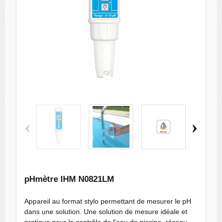
PH mètre stylo
PH mètre stylo
PH mètre stylo
PH mètre
‹
›
- Thermomètre
- Thermomètre
- Thermomètre
- Therm
miniature 726
miniature 727
miniature 870
miniatu
pHmètre IHM N0821LM
Appareil au format stylo permettant de mesurer le pH
dans une solution. Une solution de mesure idéale et