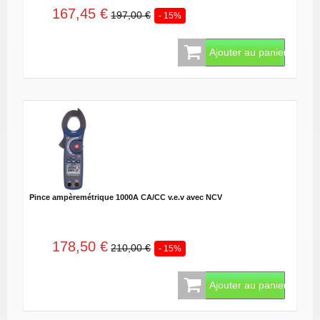
167,45 €
197,00 €
- 15%
Ajouter au panier
Pince ampèremétrique 1000A CA/CC v.e.v avec NCV
178,50 €
210,00 €
- 15%
Ajouter au panier