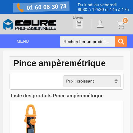
Du lundi au vendredi
01 60 06 30 73
8h30 à 12h30 et 14h à 17h
0
MENU
ACCUEIL
Pince ampèremétrique
+
NOS PRODUITS
NOS MARQUES
NOS PROMOTIONS
Liste des produits Pince ampèremétrique
PRÉVENTION COVID-19
CONTACT