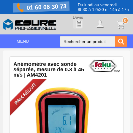
Du lundi au vendredi
01 60 06 30 73
8h30 à 12h30 et 14h à 17h
0
MENU
ACCUEIL
+
Anémomètre avec sonde
NOS PRODUITS
séparée, mesure de 0.3 à 45
m/s | AM4201
NOS MARQUES
PRIX RÉDUIT
NOS PROMOTIONS
PRÉVENTION COVID-19
CONTACT