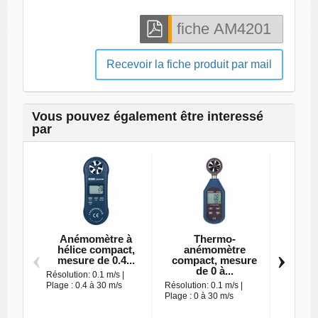
Recevoir la fiche produit par mail
Vous pouvez également être interessé
par
Anémomètre à
Thermo-
T
hélice compact,
anémomètre
anémom
‹
›
mesure de 0.4...
compact, mesure
de poc
de 0 à...
Résolution: 0.1 m/s |
Plage : 0
Plage : 0.4 à 30 m/s
Résolution: 0.1 m/s |
Précisio
Plage : 0 à 30 m/s