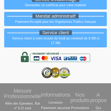
Demandez un certificat pour votre matériel
Mandat administraitf
Paiement Accepté pour les Organismes Publics français
Service client
Service client à votre écoute du lundi au vendredi de 8:30h à
17:30h
Mesure
Informations
Nos
A
Professionnelle
produits
propos
Livraison
Allée des Epinettes, Bat
Paiement sécurisé
Promotions
Qui
n° 9 ZI nord