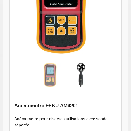
Anémomètre
Anémomètre
avec sonde
avec sonde
séparée,
séparée,
mesure de 0.3
mesure de 0.3
à 45 m/s
à 45 m/s
miniature 1233
miniature 1232
Anémomètre FEKU AM4201
Anémomètre pour diverses utilisations avec sonde
séparée.