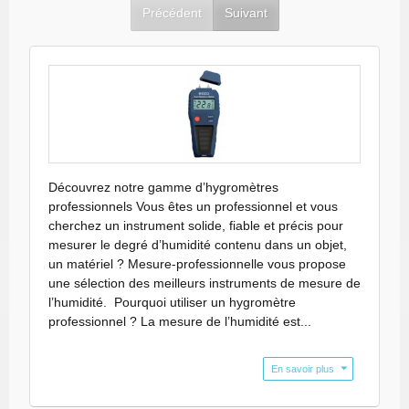
Précédent
Suivant
Découvrez notre gamme d’hygromètres
professionnels Vous êtes un professionnel et vous
cherchez un instrument solide, fiable et précis pour
mesurer le degré d’humidité contenu dans un objet,
un matériel ? Mesure-professionnelle vous propose
une sélection des meilleurs instruments de mesure de
l’humidité. Pourquoi utiliser un hygromètre
professionnel ? La mesure de l’humidité est...
Hygromètre à 2 pointes/tiges pour divers types de matériaux. La mesure fonctionne par pénétration en enfonçant les 2 tiges.
Hygromètre sans pénétration/ radio-fréquence : pour des mesures non destructives. Si on ne souhaite pas abîmer la surface d’objet à mesurer ou si l’objet est très fragile. Il suffit de poser l’hygromètre sur la surface à mesurer.
Hygromètre à sondes : le modèle qu’on propose est spécial céréales : riz, maïs, blé, etc. N7822FR.
Besoin de visualiser les mesures d'hygrométrie ?
En savoir plus