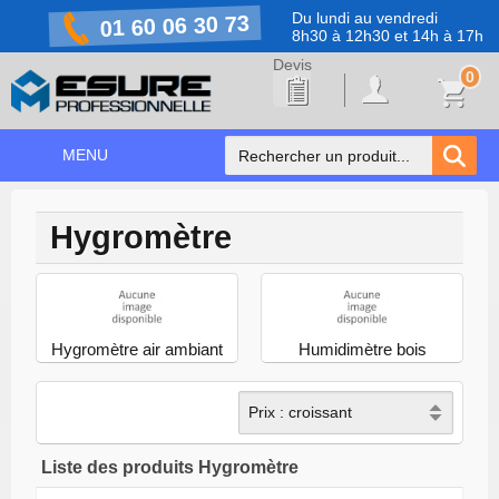
Du lundi au vendredi
01 60 06 30 73
8h30 à 12h30 et 14h à 17h
0
MENU
ACCUEIL
Hygromètre
+
NOS PRODUITS
NOS MARQUES
NOS PROMOTIONS
Hygromètre air ambiant
Humidimètre bois
PRÉVENTION COVID-19
CONTACT
Liste des produits Hygromètre