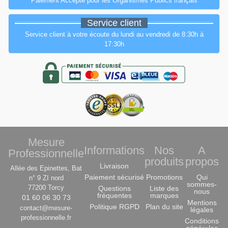
Paiement Accepté pour les Organismes Publics français
Service client
Service client à votre écoute du lundi au vendredi de 8:30h à
17:30h
Mesure
Informations
Nos
A
Professionnelle
produits
propos
Livraison
Allée des Epinettes, Bat
Paiement sécurisé
Promotions
Qui
n° 9 ZI nord
sommes-
77200 Torcy
Questions
Liste des
nous
fréquentes
marques
01 60 06 30 73
Mentions
Politique RGPD
Plan du site
contact@mesure-
légales
professionnelle.fr
Conditions
générales