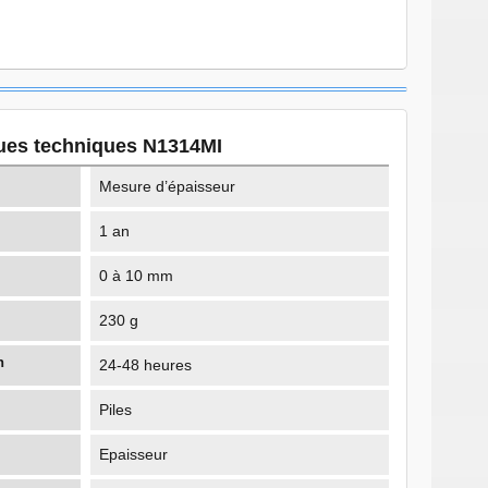
ques techniques N1314MI
Mesure d’épaisseur
1 an
0 à 10 mm
230 g
n
24-48 heures
Piles
Epaisseur