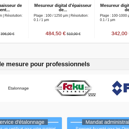
paisseur de
Mesureur digital d'épaisseur
Mesureur digit
nt...
de...
de
m | Résolution:
Plage : 100 / 1250 µm | Résolution:
Plage : 100-1000 
0.1 / 1 µm
0.1 / 1 µm
484,50 €
342,00
396,00 €
510,00 €
de mesure pour professionnels
ervice d'étalonnage
Mandat administrai
un certificat pour votre matériel
Paiement Accepté pour les Or