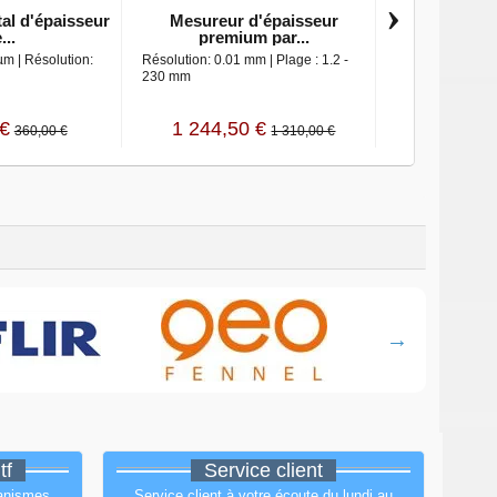
›
al d'épaisseur
Mesureur d'épaisseur
Mesureur d
...
premium par...
matéri
µm | Résolution:
Résolution: 0.01 mm | Plage : 1.2 -
Résolution: 0.1 m
230 mm
230 mm
 €
1 244,50 €
598,5
360,00 €
1 310,00 €
tf
Service client
ganismes
Service client à votre écoute du lundi au