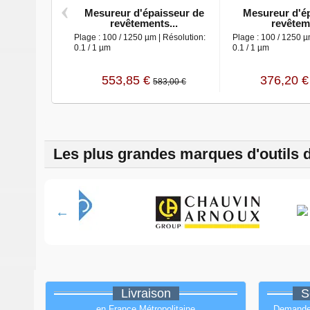
‹
Mesureur d'épaisseur de
Mesureur d'é
revêtements...
revêteme
Plage : 100 / 1250 µm | Résolution:
Plage : 100 / 1250 µ
0.1 / 1 µm
0.1 / 1 µm
553,85 €
376,20 €
583,00 €
Les plus grandes marques d'outils 
Livraison
S
en France Métropolitaine
Demandez 