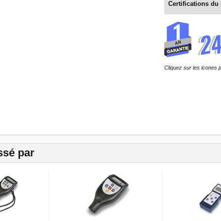
Certifications du
Cliquez sur les icones p
ssé par