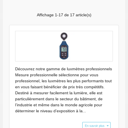
Affichage 1-17 de 17 article(s)
Découvrez notre gamme de luxmètres professionnels
Mesure professionnelle sélectionne pour vous
professionnel, les luxmètres les plus performants tout
en vous faisant bénéficier de prix très compétitifs.
Destiné à mesurer facilement la lumière, elle est
particulièrement dans le secteur du bâtiment, de
l’industrie et même dans le monde agricole pour
déterminer le niveau d’exposition à la...
luxmètre compact d'IHM
les luxmètres d’intérieur qui permettent de mesurer la lumière artificielle (lampes, LED, néon).
les luxmètres d’extérieur qui messurent la lumière naturelle (soleil).
Agriculture pour vérifier si la lumière (artificielle ou naturelle) est assez suffisante pour la croissance des plantes.
Studios photo : vérification des éclairages / spots de lumière pour s’assurer d’avoir la meilleure qualité d’images.
Quelle est votre gamme de mesure ? In vous faut déterminer le maximum de mesure, exemple 400’000 lux.
Polyvalent : modèle luxmètre intérieur/extérieur, exemple LU40K de la marque 2MP.
Si oui, il faut vous orienter vers le modèle CA1110 de Chauvin Arnoux.
En savoir plus