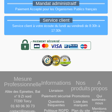
Mandat administraitf
Paiement Accepté pour les Organismes Publics français
Service client
Service client à votre écoute du lundi au vendredi de 8:30h à
17:30h
Mesure
Informations
Nos
A
Professionnelle
produits
propos
Livraison
Allée des Epinettes, Bat
Paiement sécurisé
Promotions
Qui
n° 9 ZI nord
sommes-
77200 Torcy
Questions
Liste des
nous
fréquentes
marques
01 60 06 30 73
Mentions
Politique RGPD
Plan du site
contact@mesure-