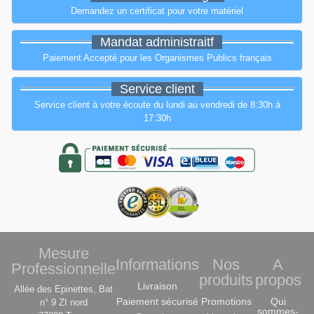
Demandez un certificat pour votre matériel
Mandat administraitf
Paiement Accepté pour les Organismes Publics français
Service client
Service client à votre écoute du lundi au vendredi de 8:30h à
17:30h
Mesure
Informations
Nos
A
Professionnelle
produits
propos
Livraison
Allée des Epinettes, Bat
Paiement sécurisé
Promotions
Qui
n° 9 ZI nord
sommes-