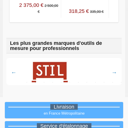
2 375,00 €
2 500,00
318,25 €
432,
€
335,00 €
Les plus grandes marques d'outils de
mesure pour professionnels
Livraison
en France Métropolitaine
Service d'étalonnage