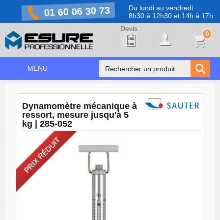
Du lundi au vendredi
01 60 06 30 73
8h30 à 12h30 et 14h à 17h
0
MENU
ACCUEIL
+
Dynamomètre mécanique à
NOS PRODUITS
ressort, mesure jusqu'à 5
kg | 285-052
NOS MARQUES
PRIX RÉDUIT
NOS PROMOTIONS
PRÉVENTION COVID-19
CONTACT