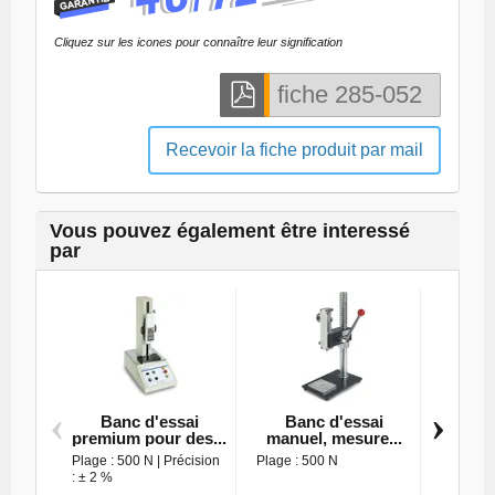
Cliquez sur les icones pour connaître leur signification
Recevoir la fiche produit par mail
Vous pouvez également être interessé
par
‹
›
Banc d'essai
Banc d'essai
Ban
premium pour des...
manuel, mesure...
manuel
Plage : 500 N | Précision
Plage : 500 N
Plage : 
: ± 2 %