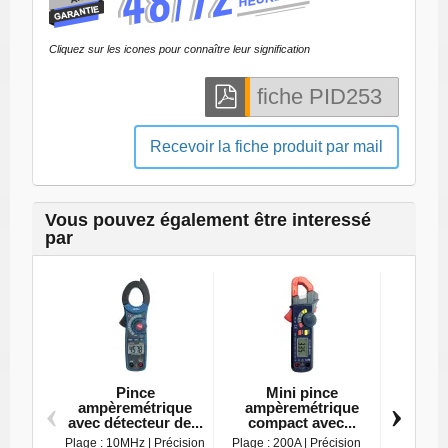
Cliquez sur les icones pour connaître leur signification
Recevoir la fiche produit par mail
Vous pouvez également être interessé
par
Pince
Mini pince
‹
›
ampèremétrique
ampèremétrique
ampè
avec détecteur de...
compact avec...
jusq
Plage : 10MHz | Précision
Plage : 200A | Précision
Plage : 4