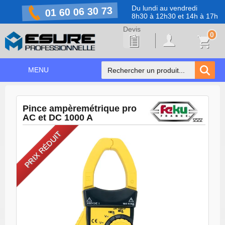
Du lundi au vendredi
01 60 06 30 73
8h30 à 12h30 et 14h à 17h
0
MENU
ACCUEIL
+
Pince ampèremétrique pro
NOS PRODUITS
AC et DC 1000 A
NOS MARQUES
PRIX RÉDUIT
NOS PROMOTIONS
PRÉVENTION COVID-19
CONTACT