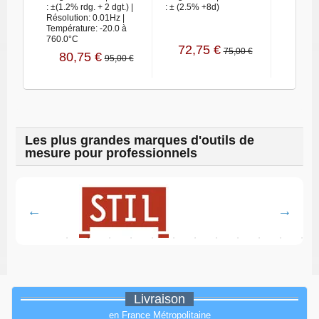
: ±(1.2% rdg. + 2 dgt.) |
: ± (2.5% +8d)
: ± (3% 
Résolution: 0.01Hz |
Température: -20.0 à
760.0°C
72,75 €
88,
75,00 €
80,75 €
95,00 €
Les plus grandes marques d'outils de
mesure pour professionnels
Livraison
en France Métropolitaine