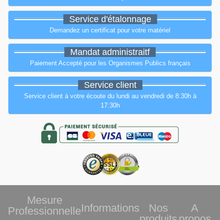
Service d'étalonnage
Demandez un certificat pour votre matériel
Mandat administraitf
Paiement Accepté pour les Organismes Publics français
Service client
Service client à votre écoute du lundi au vendredi de 8:30h à
17:30h
Mesure
Informations
Nos
A
Professionnelle
produits
propos