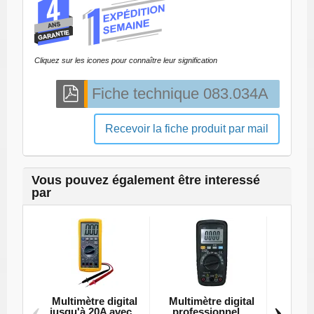
Cliquez sur les icones pour connaître leur signification
Recevoir la fiche produit par mail
Vous pouvez également être interessé
par
Multimètre digital
Multimètre digital
Multi
‹
›
jusqu'à 20A avec...
professionnel,...
éta