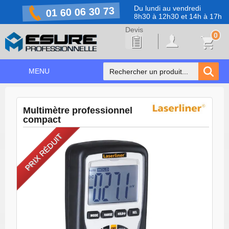
Du lundi au vendredi
01 60 06 30 73
8h30 à 12h30 et 14h à 17h
0
MENU
ACCUEIL
+
Multimètre professionnel
NOS PRODUITS
compact
NOS MARQUES
PRIX RÉDUIT
NOS PROMOTIONS
PRÉVENTION COVID-19
CONTACT