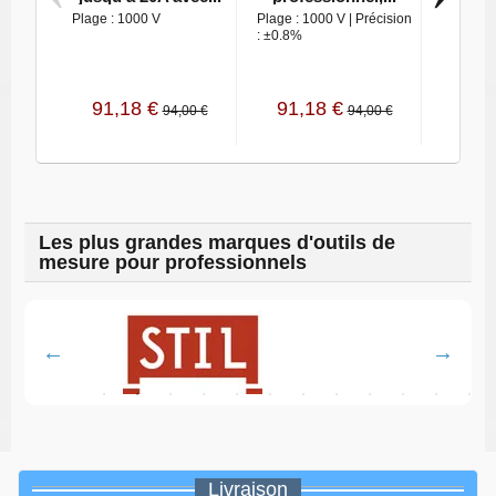
af
Plage : 1000 V
Plage : 1000 V | Précision
: ±0.8%
Plage : 1
: ± 0.5%
91,18 €
91,18 €
130,
94,00 €
94,00 €
Les plus grandes marques d'outils de
mesure pour professionnels
Livraison