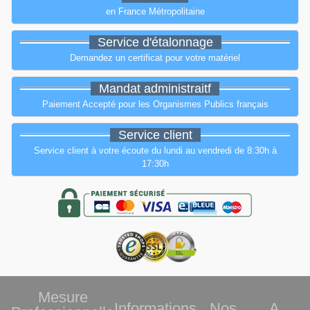
en France Métropolitaine
Service d'étalonnage
Demandez un certificat pour votre matériel
Mandat administraitf
Paiement Accepté pour les Organismes Publics français
Service client
Service client à votre écoute du lundi au vendredi de 8:30h à
17:30h
Mesure
Informations
Nos
A