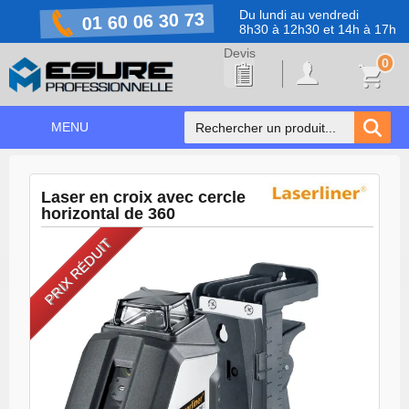
Du lundi au vendredi
01 60 06 30 73
8h30 à 12h30 et 14h à 17h
0
MENU
ACCUEIL
+
Laser en croix avec cercle
NOS PRODUITS
horizontal de 360
NOS MARQUES
PRIX RÉDUIT
NOS PROMOTIONS
PRÉVENTION COVID-19
CONTACT