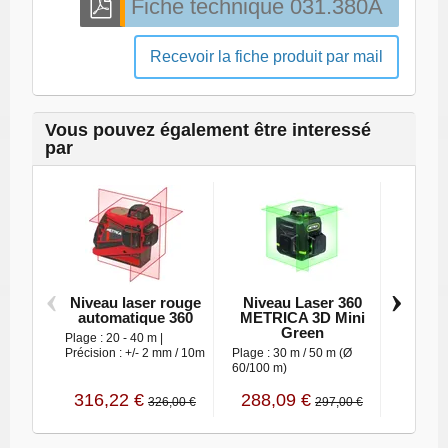
Recevoir la fiche produit par mail
Vous pouvez également être interessé
par
‹
›
Niveau laser rouge
Niveau Laser 360
Niv
automatique 360
METRICA 3D Mini
auto
Green
360
Plage : 20 - 40 m |
Précision : +/- 2 mm / 10m
Plage : 30 m / 50 m (Ø
Précision
60/100 m)
| Plage :
316,22 €
288,09 €
402,
326,00 €
297,00 €