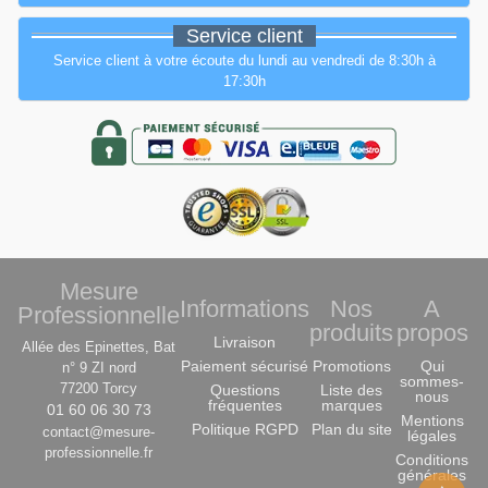
Service client
Service client à votre écoute du lundi au vendredi de 8:30h à
17:30h
Mesure
Informations
Nos
A
Professionnelle
produits
propos
Livraison
Allée des Epinettes, Bat
Paiement sécurisé
Promotions
Qui
n° 9 ZI nord
sommes-
77200 Torcy
Questions
Liste des
nous
fréquentes
marques
01 60 06 30 73
Mentions
Politique RGPD
Plan du site
contact@mesure-
légales
professionnelle.fr
Conditions
générales