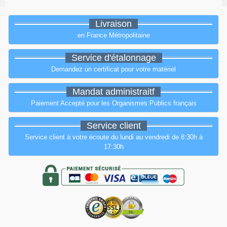
Livraison
en France Métropolitaine
Service d'étalonnage
Demandez un certificat pour votre matériel
Mandat administraitf
Paiement Accepté pour les Organismes Publics français
Service client
Service client à votre écoute du lundi au vendredi de 8:30h à
17:30h