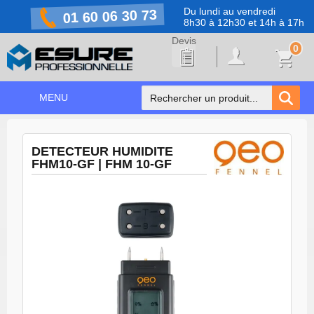
Du lundi au vendredi
01 60 06 30 73
8h30 à 12h30 et 14h à 17h
0
MENU
ACCUEIL
+
DETECTEUR HUMIDITE
NOS PRODUITS
FHM10-GF | FHM 10-GF
NOS MARQUES
NOS PROMOTIONS
PRÉVENTION COVID-19
CONTACT