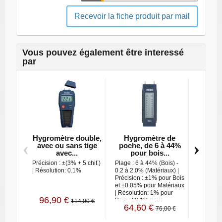
Recevoir la fiche produit par mail
Vous pouvez également être interessé
par
Hygromètre double,
Hygromètre de
Hy
‹
›
avec ou sans tige
poche, de 6 à 44%
profess
avec...
pour bois...
so
Précision : ±(3% + 5 chif.)
Plage : 6 à 44% (Bois) -
Résoluti
| Résolution: 0.1%
0.2 à 2.0% (Matériaux) |
: 0 à 75 
Précision : ±1% pour Bois
% (matér
et ±0.05% pour Matériaux
| Résolution: 1% pour
96,90 €
392,
Bois et 0.1% pour
114,00 €
64,60 €
Matériaux
76,00 €