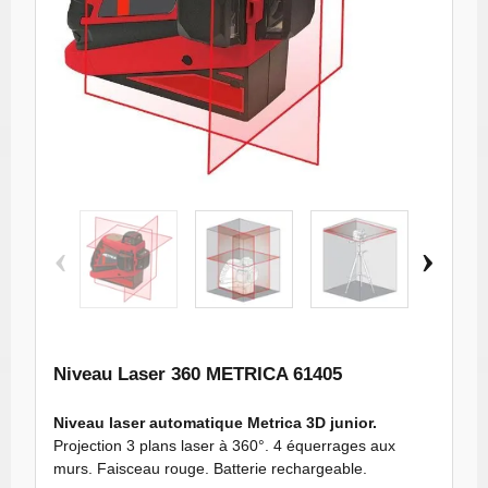
METRICA 3D
METRICA 3D
METRICA 3D
METRI
‹
›
JUNIOR
JUNIOR
JUNIOR
JUN
miniature 104
miniature 105
miniature 106
miniatu
Niveau Laser 360 METRICA 61405
Niveau laser automatique Metrica 3D junior.
Projection 3 plans laser à 360°. 4 équerrages aux
murs. Faisceau rouge. Batterie rechargeable.