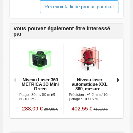
Recevoir la fiche produit par mail
Vous pouvez également être interessé
par
‹
›
Niveau Laser 360
Niveau laser
METRICA 3D Mini
automatique XXL
tridim
Green
360, mesure...
Plage : 0
Plage : 30 m / 50 m (Ø
Précision : +/- 2 mm / 10m
: ± 0.35
60/100 m)
| Plage : 10 / 15 m
288,09 €
402,55 €
297,
297,00 €
415,00 €