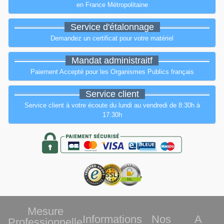
en France Métropolitaine
Service d'étalonnage
Demandez un certificat pour votre matériel
Mandat administraitf
Paiement Accepté pour les Organismes Publics français
Service client
Service client à votre écoute du lundi au vendredi de 8:30h à
17:30h
Mesure
Informations
Nos
A
Professionnelle