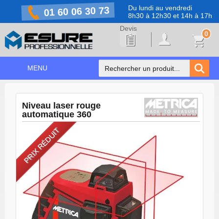
Du lundi au vendredi
01 60 06 30 73
8h30 à 12h30 et 14h à 17h
0
MENU
ACCUEIL
+
Niveau laser rouge
NOS PRODUITS
automatique 360
NOS MARQUES
PRIX RÉDUIT
NOS PROMOTIONS
PRÉVENTION COVID-19
CONTACT