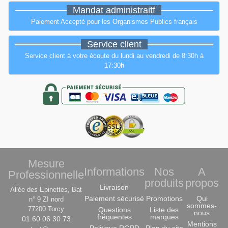
Mandat administraitf
Paiement Accepté pour les Organismes Publics français
Service client
Service client à votre écoute du lundi au vendredi de 8:30h à
17:30h
Mesure
Informations
Nos
A
Professionnelle
produits
propos
Livraison
Allée des Epinettes, Bat
Paiement sécurisé
Promotions
Qui
n° 9 ZI nord
sommes-
77200 Torcy
Questions
Liste des
nous
fréquentes
marques
01 60 06 30 73
Mentions
Politique RGPD
Plan du site