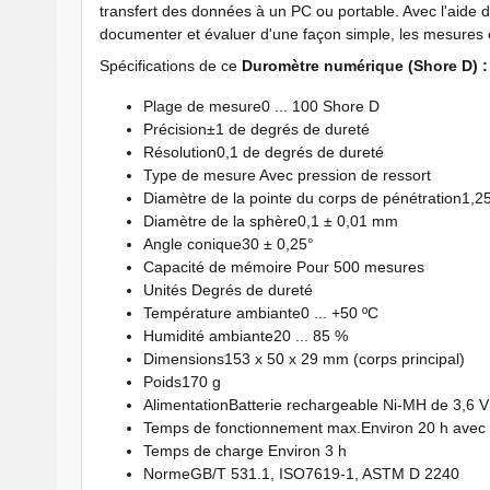
transfert des données à un PC ou portable. Avec l'aide d
documenter et évaluer d'une façon simple, les mesures e
Spécifications de ce
Duromètre numérique (Shore D) :
Plage de mesure0 ... 100 Shore D
Précision±1 de degrés de dureté
Résolution0,1 de degrés de dureté
Type de mesure Avec pression de ressort
Diamètre de la pointe du corps de pénétration1,
Diamètre de la sphère0,1 ± 0,01 mm
Angle conique30 ± 0,25°
Capacité de mémoire Pour 500 mesures
Unités Degrés de dureté
Température ambiante0 ... +50 ºC
Humidité ambiante20 ... 85 %
Dimensions153 x 50 x 29 mm (corps principal)
Poids170 g
AlimentationBatterie rechargeable Ni-MH de 3,6 V
Temps de fonctionnement max.Environ 20 h avec 
Temps de charge Environ 3 h
NormeGB/T 531.1, ISO7619-1, ASTM D 2240