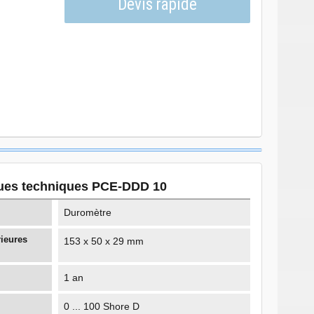
omètre PCE-DDD
 miniature 2071
ques techniques PCE-DDD 10
Duromètre
ieures
153 x 50 x 29 mm
1 an
0 ... 100 Shore D