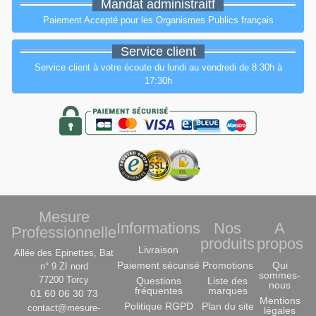
Mandat administraitf
Paiement Accepté pour les Organismes Publics français
Service client
Service client à votre écoute du lundi au vendredi de 8:30h à
17:30h
Mesure
Informations
Nos
A
Professionnelle
produits
propos
Livraison
Allée des Epinettes, Bat
Paiement sécurisé
Promotions
Qui
n° 9 ZI nord
sommes-
77200 Torcy
Questions
Liste des
nous
fréquentes
marques
01 60 06 30 73
Mentions
Politique RGPD
Plan du site
contact@mesure-
légales