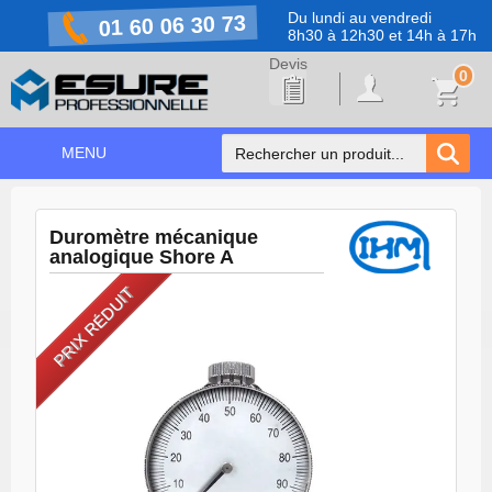
Du lundi au vendredi
01 60 06 30 73
8h30 à 12h30 et 14h à 17h
0
MENU
ACCUEIL
+
Duromètre mécanique
NOS PRODUITS
analogique Shore A
NOS MARQUES
PRIX RÉDUIT
NOS PROMOTIONS
PRÉVENTION COVID-19
CONTACT