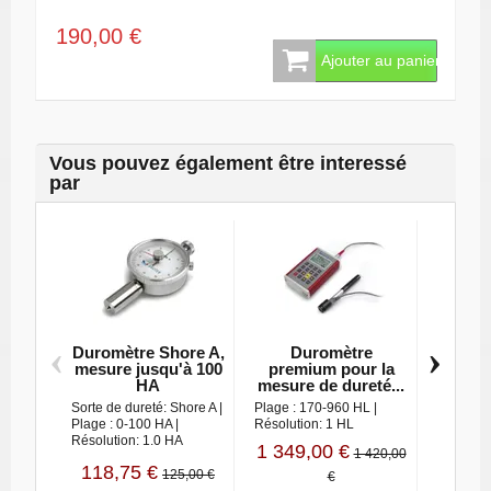
190,00 €
Ajouter au panier
Vous pouvez également être interessé
par
‹
›
Duromètre Shore A,
Duromètre
Durom
mesure jusqu'à 100
premium pour la
multif
HA
mesure de dureté...
Sorte de dureté: Shore A |
Plage : 170-960 HL |
Plage : 
Plage : 0-100 HA |
Résolution: 1 HL
Résoluti
Résolution: 1.0 HA
1 349,00 €
1 121
1 420,00
118,75 €
125,00 €
€