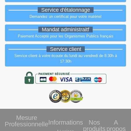
Service d'étalonnage
Demandez un certificat pour votre matériel
Mandat administraitf
Paiement Accepté pour les Organismes Publics français
Service client
Service client à votre écoute du lundi au vendredi de 8:30h à
17:30h
Mesure
Informations
Nos
A
Professionnelle
produits
propos