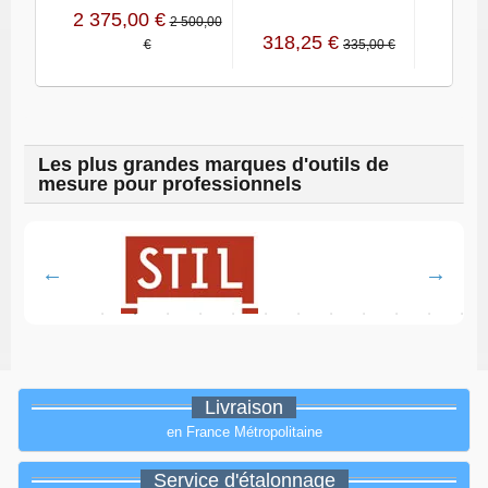
2 375,00 €
2 500,00
318,25 €
432,
€
335,00 €
Les plus grandes marques d'outils de
mesure pour professionnels
Livraison
en France Métropolitaine
Service d'étalonnage