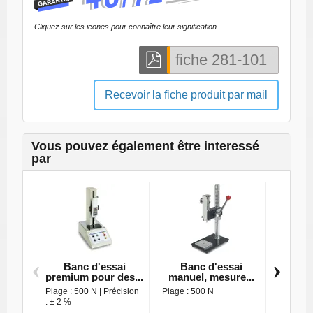
Cliquez sur les icones pour connaître leur signification
Recevoir la fiche produit par mail
Vous pouvez également être interessé
par
‹
›
Banc d'essai
Banc d'essai
Ban
premium pour des...
manuel, mesure...
manuel
Plage : 500 N | Précision
Plage : 500 N
Plage : 
: ± 2 %