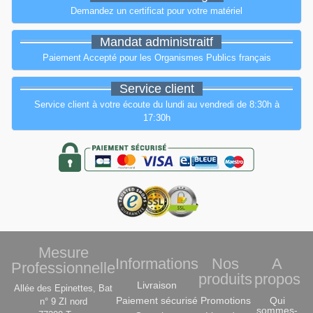
Demandez un certificat pour votre matériel
Mandat administraitf
Paiement Accepté pour les Organismes Publics français
Service client
Service client à votre écoute du lundi au vendredi de 8:30h à
17:30h
Mesure
Informations
Nos
A
Professionnelle
produits
propos
Livraison
Allée des Epinettes, Bat
Paiement sécurisé
Promotions
Qui
n° 9 ZI nord
sommes-