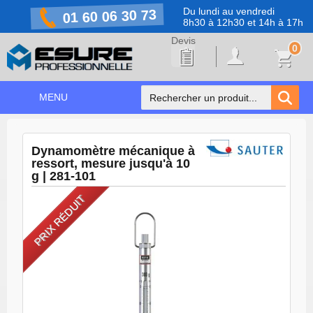
Du lundi au vendredi
01 60 06 30 73
8h30 à 12h30 et 14h à 17h
0
MENU
ACCUEIL
+
Dynamomètre mécanique à
NOS PRODUITS
ressort, mesure jusqu'à 10
g | 281-101
NOS MARQUES
PRIX RÉDUIT
NOS PROMOTIONS
PRÉVENTION COVID-19
CONTACT