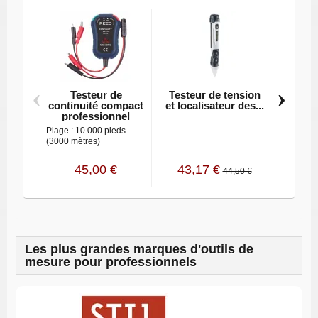
‹
›
Testeur de
Testeur de tension
Contr
continuité compact
et localisateur des...
ten
professionnel
con
Plage : 10 000 pieds
(3000 mètres)
45,00 €
43,17 €
71,
44,50 €
Les plus grandes marques d'outils de
mesure pour professionnels