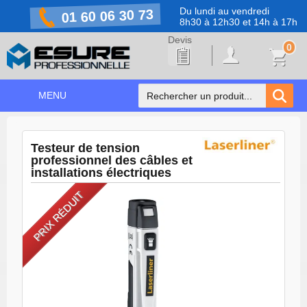
Du lundi au vendredi
01 60 06 30 73
8h30 à 12h30 et 14h à 17h
0
MENU
ACCUEIL
+
Testeur de tension
NOS PRODUITS
professionnel des câbles et
installations électriques
NOS MARQUES
PRIX RÉDUIT
NOS PROMOTIONS
PRÉVENTION COVID-19
CONTACT