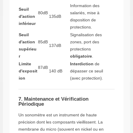
Information des
Seuil
80dB
salariés, mise à
d'action
135dB
disposition de
inférieur
protections.
Seuil
Signalisation des
d'action
85dB
zones, port des
137dB
supérieu
protections
r
obligatoire
.
Limite
Interdiction
de
87dB
d'exposit
140 dB
dépasser ce seuil
ion
(avec protection).
7. Maintenance et Vérification
Périodique
Un sonomètre est un instrument de haute
précision dont les composants vieillissent. La
membrane du micro (souvent en nickel ou en