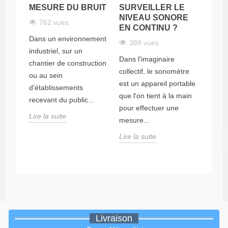
ACO
MESURE DU BRUIT
SURVEILLER LE
t pour
PRO
NIVEAU SONORE
de la
PAR
762 vues
EN CONTINU ?
CON
Dans un environnement
389 vues
69
industriel, sur un
Dans l'imaginaire
chantier de construction
Cet ar
collectif, le sonomètre
ou au sein
fonda
est un appareil portable
d'établissements
métro
que l'on tient à la main
recevant du public...
les p
pour effectuer une
sécuri
Lire la suite
mesure...
Lire l
Lire la suite
Livraison