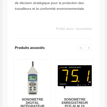
de décision stratégique pour la protection des
travailleurs et la conformité environnementale.
Publié dans:
Sonomètre
Produits associés
VEC
SONOMÈTRE
SONOMÈTRE
SO
 À
DIGITAL
ENREGISTREUR
D
130
INTÉGRATEUR
PCE-SLM 10
BA