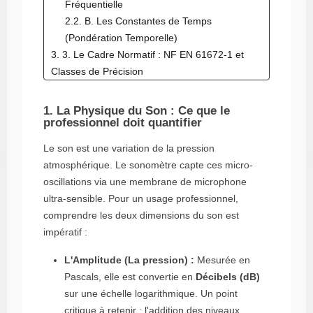
Fréquentielle
2.2. B. Les Constantes de Temps
(Pondération Temporelle)
3. 3. Le Cadre Normatif : NF EN 61672-1 et
Classes de Précision
4. 4. Protocole de Mesure : La Méthodologie
"Zéro Erreur"
1. La Physique du Son : Ce que le
professionnel doit quantifier
4.1. La Calibration : Le geste de survie
métrologique
Le son est une variation de la pression
4.2. Le Positionnement et l'Environnement
atmosphérique. Le sonomètre capte ces micro-
5. 5. Analyse des Données : Au-delà du niveau
oscillations via une membrane de microphone
moyen
ultra-sensible. Pour un usage professionnel,
6. 6. Législation et Seuils d'Action (Code du
comprendre les deux dimensions du son est
Travail)
impératif :
7. 7. Maintenance et Vérification Périodique
8. Conclusion
L'Amplitude (La pression) :
Mesurée en
Pascals, elle est convertie en
Décibels (dB)
sur une échelle logarithmique. Un point
critique à retenir : l'addition des niveaux