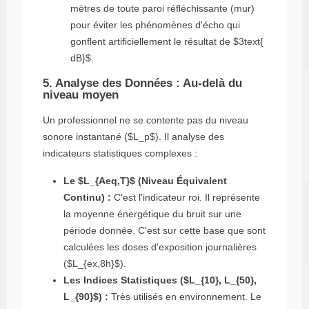
mètres de toute paroi réfléchissante (mur)
pour éviter les phénomènes d'écho qui
gonflent artificiellement le résultat de
$3text{
dB}$
.
5. Analyse des Données : Au-delà du
niveau moyen
Un professionnel ne se contente pas du niveau
sonore instantané (
$L_p$
). Il analyse des
indicateurs statistiques complexes :
Le
$L_{Aeq,T}$
(Niveau Équivalent
Continu) :
C'est l'indicateur roi. Il représente
la moyenne énergétique du bruit sur une
période donnée. C'est sur cette base que sont
calculées les doses d'exposition journalières
(
$L_{ex,8h}$
).
Les Indices Statistiques (
$L_{10}, L_{50},
L_{90}$
) :
Très utilisés en environnement. Le