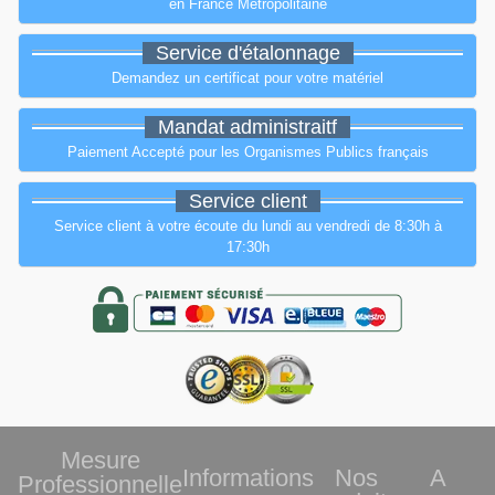
en France Métropolitaine
Service d'étalonnage
Demandez un certificat pour votre matériel
Mandat administraitf
Paiement Accepté pour les Organismes Publics français
Service client
Service client à votre écoute du lundi au vendredi de 8:30h à
17:30h
Mesure
Informations
Nos
A
Professionnelle