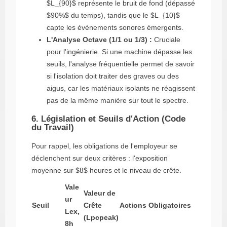
$L_{90}$
représente le bruit de fond (dépassé
$90%$
du temps), tandis que le
$L_{10}$
capte les événements sonores émergents.
L'Analyse Octave (1/1 ou 1/3) :
Cruciale
pour l'ingénierie. Si une machine dépasse les
seuils, l'analyse fréquentielle permet de savoir
si l'isolation doit traiter des graves ou des
aigus, car les matériaux isolants ne réagissent
pas de la même manière sur tout le spectre.
6. Législation et Seuils d'Action (Code
du Travail)
Pour rappel, les obligations de l'employeur se
déclenchent sur deux critères : l'exposition
moyenne sur
$8$
heures et le niveau de crête.
Vale
Valeur de
ur
Seuil
Crête
Actions Obligatoires
Lex,
(Lpcpeak​)
8h​