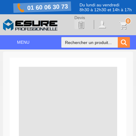
Du lundi au vendredi
01 60 06 30 73
8h30 à 12h30 et 14h à 17h
0
MENU
ACCUEIL
+
NOS PRODUITS
NOS MARQUES
NOS PROMOTIONS
PRÉVENTION COVID-19
CONTACT