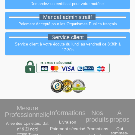
Demandez un certificat pour votre matériel
Mandat administraitf
Paiement Accepté pour les Organismes Publics français
Service client
Service client à votre écoute du lundi au vendredi de 8:30h à
17:30h
Mesure
Informations
Nos
A
Professionnelle
produits
propos
Livraison
Allée des Epinettes, Bat
Paiement sécurisé
Promotions
Qui
n° 9 ZI nord
sommes-
77200 Torcy